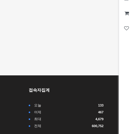
접속자집계
오늘
133
어제
467
최대
4,679
전체
600,752