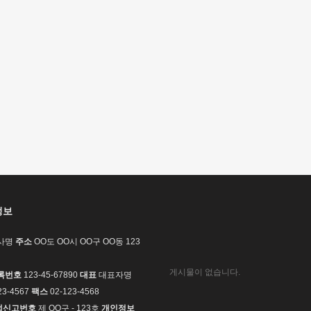
정보
사명
주소
OO도 OO시 OO구 OO동 123
게시물이 없습니다.
록번호
123-45-67890
대표
대표자명
23-4567
팩스
02-123-4568
업신고번호
제 OO구 - 123호
개인정보