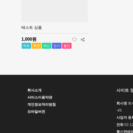
테스트 상품
1,000원
히트
추천
최신
인기
할인
사이트 
회사소개
서비스이용약관
회사명
회
개인정보처리방침
-45
모바일버전
사업자 등
전화
02-1
통신판매